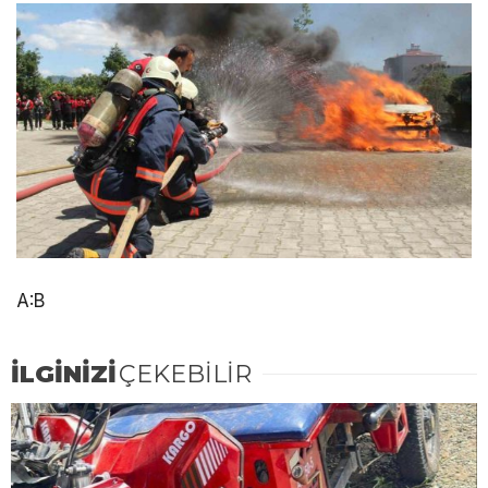
A:B
İLGİNİZİ
ÇEKEBİLİR