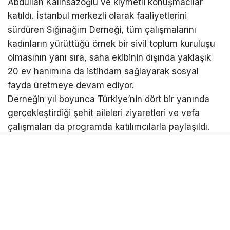
Abdullah Kalınsazoğlu ve kıymetli konuşmacılar
katıldı. İstanbul merkezli olarak faaliyetlerini
sürdüren Sığınağım Derneği, tüm çalışmalarını
kadınların yürüttüğü örnek bir sivil toplum kuruluşu
olmasının yanı sıra, saha ekibinin dışında yaklaşık
20 ev hanımına da istihdam sağlayarak sosyal
fayda üretmeye devam ediyor.
Derneğin yıl boyunca Türkiye’nin dört bir yanında
gerçekleştirdiği şehit aileleri ziyaretleri ve vefa
çalışmaları da programda katılımcılarla paylaşıldı.
Etkinlik kapsamında aziz şehitlerimizin ruhları için
Kur’an-ı Kerim tilaveti gerçekleştirildi, dualar edildi
ve şehitlerimizin emanetlerine sahip çıkmanın
milletimizin ortak sorumluluğu olduğu vurgulandı.
Program sonunda, 15 Temmuz ruhunun gelecek
nesillere aktarılmasının ve şehitlerimizin aziz
hatırasını yaşatmanın önemine dikkat çekilerek