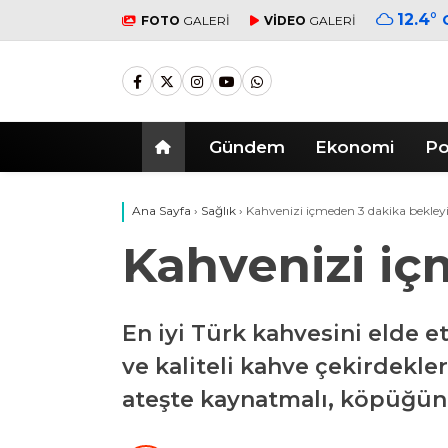
12.4
°
FOTO
GALERİ
VİDEO
GALERİ
Gündem
Ekonomi
Po
Ana Sayfa
›
Sağlık
›
Kahvenizi içmeden 3 dakika bekley
Kahvenizi iç
En iyi Türk kahvesini elde e
ve kaliteli kahve çekirdekle
ateşte kaynatmalı, köpüğün