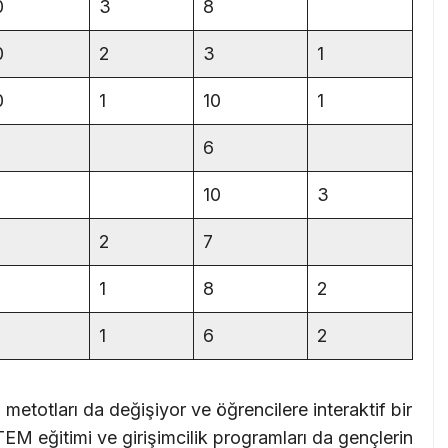
0
3
8
0
2
3
1
0
1
10
1
6
10
3
2
7
1
8
2
1
6
2
m metotları da değişiyor ve öğrencilere interaktif bir
M eğitimi ve girişimcilik programları da gençlerin