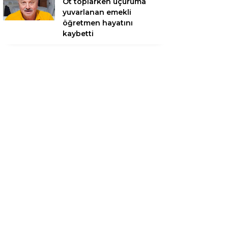
Ot toplarken uçuruma
yuvarlanan emekli
öğretmen hayatını
kaybetti