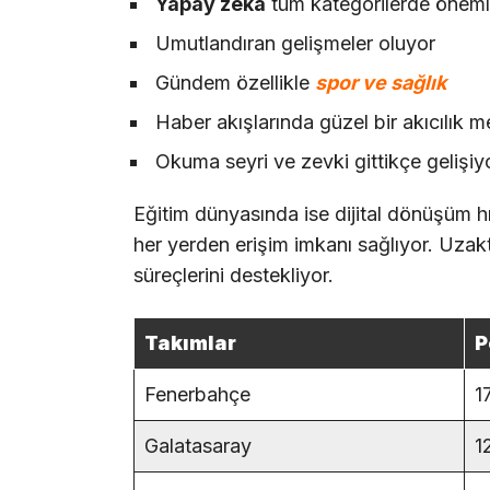
Yapay zeka
tüm kategorilerde önemli
Umutlandıran gelişmeler oluyor
Gündem özellikle
spor ve sağlık
Haber akışlarında güzel bir akıcılık 
Okuma seyri ve zevki gittikçe gelişiy
Eğitim dünyasında ise dijital dönüşüm hız
her yerden erişim imkanı sağlıyor. Uzakta
süreçlerini destekliyor.
Takımlar
P
Fenerbahçe
1
Galatasaray
1