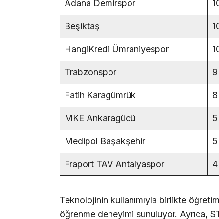
Adana Demirspor
1
Beşiktaş
1
HangiKredi Ümraniyespor
1
Trabzonspor
9
Fatih Karagümrük
8
MKE Ankaragücü
5
Medipol Başakşehir
5
Fraport TAV Antalyaspor
4
Teknolojinin kullanımıyla birlikte öğreti
öğrenme deneyimi sunuluyor. Ayrıca, STE