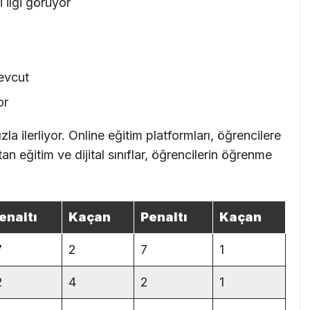
 ilgi görüyor
mevcut
or
la ilerliyor. Online eğitim platformları, öğrencilere
n eğitim ve dijital sınıflar, öğrencilerin öğrenme
enaltı
Kaçan
Penaltı
Kaçan
7
2
7
1
2
4
2
1