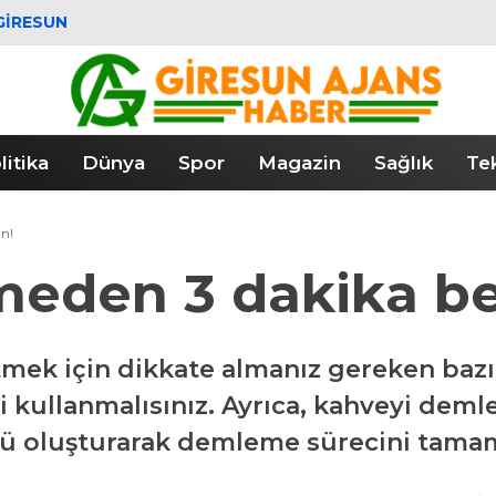
GIRESUN
litika
Dünya
Spor
Magazin
Sağlık
Tek
in!
meden 3 dakika be
tmek için dikkate almanız gereken bazı s
ri kullanmalısınız. Ayrıca, kahveyi dem
ü oluşturarak demleme sürecini tamam