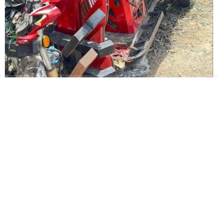
Giresun’da tarım aracı duvara çarptı: 1 ölü, 1
yaralı
Seyir halindeki otomobil
6 gündür kayıp olan yaşlı
alev alev yandı
kadın ölü bulundu